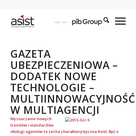
GAZETA
UBEZPIECZENIOWA –
DODATEK NOWE
TECHNOLOGIE –
MULTIINNOWACYJNOŚĆ
W MULTIAGENCJI
Wyznaczanie nowych
trendów i standardów
obsługi agentów to cecha charakterystyczna Asist. Być o