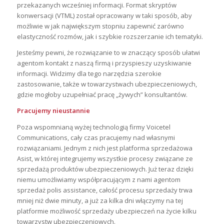
przekazanych wcześniej informacji. Format skryptów
konwersacji (VTML) został opracowany w taki sposób, aby
możliwie w jak największym stopniu zapewnić zarówno
elastyczność rozmów, jak i szybkie rozszerzanie ich tematyki.
Jesteśmy pewni, że rozwiązanie to w znaczący sposób ułatwi
agentom kontakt z naszą firmą i przyspieszy uzyskiwanie
informacji. Widzimy dla tego narzędzia szerokie
zastosowanie, także w towarzystwach ubezpieczeniowych,
gdzie mogłoby uzupełniać pracę „żywych” konsultantów.
Pracujemy nieustannie
Poza wspomnianą wyżej technologią firmy Voicetel
Communications, cały czas pracujemy nad własnymi
rozwiązaniami. Jednym z nich jest platforma sprzedażowa
Asist, w której integrujemy wszystkie procesy związane ze
sprzedażą produktów ubezpieczeniowych. Już teraz dzięki
niemu umożliwiamy współpracującym z nami agentom
sprzedaż polis assistance, całość procesu sprzedaży trwa
mniej niż dwie minuty, a już za kilka dni włączymy na tej
platformie możliwość sprzedaży ubezpieczeń na życie kilku
towarzystw ubezpieczeniowych.