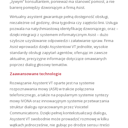
„żywym” konsultantem, ponieważ ma stanowić pomost, a nie
barierę pomiędzy dzwoniącym a firmą Asist.
Wirtualny asystent gwarantuje pełną dostępność obsługi,
niezależnie od godziny, dnia tygodnia czy zajętości linii. Usługa
pozwala na natychmiastową identyfikację dzwoniącego, oraz –
dzięki integracji z systemem informatycznym Asist – dużo
szybsze uzyskiwanie odpowiedzi i załatwianie spraw. Firma
Asist wprowadzi dzięki Asystentowi VT jednolite, wysokie
standardy obsługi zapytań agentów, oferując im zawsze
aktualne, precyzyjne informacje dotyczące omawianych
poprzez dialog głosowy tematów.
Zaawansowane technologie
Rozwiązanie Asystent VT oparte jest na systemie
rozpoznawania mowy (ASR) w trakcie połączenia
telefonicznego, a także na popularnym systemie syntezy
mowy IVONA oraz innowacyjnym systemie przetwarzania
struktur dialogu opracowanym przez Voicetel
Communications. Dzięki pełnej kontekstualizacji dialogu,
Asystent VT swobodnie może prowadzić rozmowę w kilku
wątkach jednocześnie, nie gubiąc po drodze sensu i treści