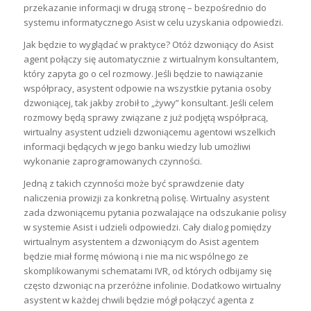
przekazanie informacji w drugą stronę – bezpośrednio do
systemu informatycznego Asist w celu uzyskania odpowiedzi.
Jak będzie to wyglądać w praktyce? Otóż dzwoniący do Asist
agent połączy się automatycznie z wirtualnym konsultantem,
który zapyta go o cel rozmowy. Jeśli będzie to nawiązanie
współpracy, asystent odpowie na wszystkie pytania osoby
dzwoniącej, tak jakby zrobił to „żywy” konsultant. Jeśli celem
rozmowy będą sprawy związane z już podjętą współpracą,
wirtualny asystent udzieli dzwoniącemu agentowi wszelkich
informacji będących w jego banku wiedzy lub umożliwi
wykonanie zaprogramowanych czynności.
Jedną z takich czynności może być sprawdzenie daty
naliczenia prowizji za konkretną polisę. Wirtualny asystent
zada dzwoniącemu pytania pozwalające na odszukanie polisy
w systemie Asist i udzieli odpowiedzi. Cały dialog pomiędzy
wirtualnym asystentem a dzwoniącym do Asist agentem
będzie miał formę mówioną i nie ma nic wspólnego ze
skomplikowanymi schematami IVR, od których odbijamy się
często dzwoniąc na przeróżne infolinie. Dodatkowo wirtualny
asystent w każdej chwili będzie mógł połączyć agenta z